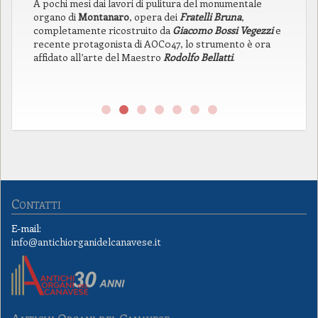
A pochi mesi dai lavori di pulitura del monumentale
In
organo di
Montanaro
, opera dei
Fratelli Bruna
,
di
completamente ricostruito da
Giacomo Bossi Vegezzi
e
la
recente protagonista di AOC047, lo strumento è ora
pr
affidato all’arte del Maestro
Rodolfo Bellatti
.
l’
pr
ne
Contatti
E-mail:
info@antichiorganidelcanavese.it