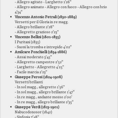
- Allegro agitato - Larghetto 1'26''
- Allegro animato - Allegro con fuoco - Allegro con brio
4'34''
Vincenzo Antonio Petrali (1830-1889)
Versetti per il Gloria in re magg.
- Allegro brillante 2'28''
- Allegretto grazioso 2'23''
Vincenzo Bellini (1801-1835)
I Puritani (1835)
- Suoni la tromba e intrepido 4'02''
Amilcare Ponchielli (1834-1886)
- Assai moderato 3'45''
- Allegretto campestre 2'52''
- Larghetto - Allegretto 4'25''
- Facile marcia 2'23''
Giuseppe Perosi (1824-1908)
Versetti brillanti
- In sol magg., allegretto 1'56''
- In sol magg., allegro brillante 1'47''
- In re magg., andante mosso 2'00'
- In re magg., allegro brillante 2'35''
Giuseppe Verdi (1813-1901)
Nabucodonosor (1842)
- Sinfonia 7'48''