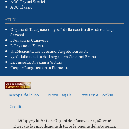
AOC Organi Storici
AOC Classic
Studi
Organo di Tavagnasco - 300° della nascita di Andrea Luigi
Serassi
I Serassi in Canavese
L'Organo di Feletto
Un Musicista Canavesano: Angelo Burbatti
250° dalla nascita dell'organaro Giovanni Bruna
La Famiglia Organara Vittino
Caspar Langenstain in Piemonte
Mappa del Sito
Note Legali
Privacy e Cookie
Credits
©Copyright Antichi Organi del Canavese 1998-2016
È vietata la riproduzione di tutte le pagine del sito senza