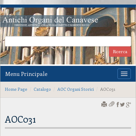
Menu Principale
Toggl
naviga
Home Page
Catalogo
AOC Organi Storici
AOC031
AOC031