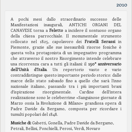
2010
A pochi mesi dallo straordinario successo delle
Manifestazioni inaugurali, ANTICHI ORGANI DEL
CANAVESE torna a
Feletto
a incidere il sontuoso organo
della chiesa parrocchiale. Il monumentale strumento
collocato nel 1825, capolavoro dei
Fratelli Serassi
in
Piemonte, grazie alle sue inesauribili risorse foniche è
questa volta protagonista di un impegnativo programma
che attraverso il nostro Risorgimento intende celebrare
una ricorrenza cara a tutti gli italiani: il
150° anniversario
dell’Unità d’Italia
. Un repertorio vasto e vario
contraddistingue questo importante periodo storico: dalle
marce dello stato sabaudo fino a quello che sarà l’inno
nazionale italiano, passando tra i più importanti brani
d’ispirazione risorgimentale. Cardine dell’intera
realizzazione sono le celeberrime «Sanguinose giornate di
Marzo ossia la Rivoluzione di Milano» grandiosa opera di
Padre Davide da Bergamo, composta per ricordare i
tumulti popolari del 1848.
Musiche di:
Gabetti, Gonella, Padre Davide da Bergamo,
Petrali, Bellini, Ponchielli, Perosi, Verdi, Novaro