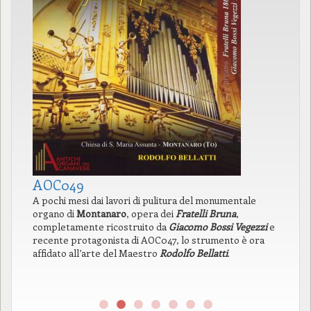
AOC049
A
A pochi mesi dai lavori di pulitura del monumentale
In
organo di
Montanaro
, opera dei
Fratelli Bruna
,
di
completamente ricostruito da
Giacomo Bossi Vegezzi
e
la
recente protagonista di AOC047, lo strumento è ora
pr
affidato all’arte del Maestro
Rodolfo Bellatti
.
l’
pr
ne