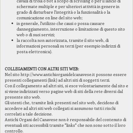
cavalli di troia o bot a scopo di scrolling o per il lancio di
schermate multiple e per ulteriori attività in genere in
grado di disturbare l'integrità o la funzionalità o la
comunicazione on line del sito web;
in generale, l'utilizzo che causi o possa causare
danneggiamento, interruzione o limitazione di questo sito
web o di suoi servizi;
la raccolta non autorizzata, tramite il sito web, di
informazioni personali su terzi (per esempio indirizzi di
posta elettronica).
COLLEGAMENTI CON ALTRI SITI WEB:
Nel sito http://www.antichiorganidelcanavese.it possono essere
presenti collegamenti (link) ad altri siti di soggetti terzi.
Con il collegamento ad altri siti, si esce volontariamente dal sito e
si viene indirizzati verso pagine web di siti della rete diversi dal
presente sito web.
Gli utenti che, tramite link presenti nel sito web, decidono di
accedere ad altri siti web collegati si assumono tutti i rischi
correlati a tale decisione.
Antichi Organi del Canavese non è responsabile del contenuto di
eventuali siti accessibili tramite "links" che non sono sotto il loro
controllo.