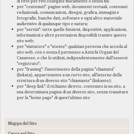
di rete per reti collegate fisicamente o senza fili;
per "contenuti": pagine web, documenti testuali, contenuti
redazionali, comunicazioni, disegni, grafica, immagini e
fotografie, banche dati, software e ogni altro materiale
audiovisivo di qualunque tipo e natura;
per "servizi": tutte quelle funzioni, dispositivi, applicazioni,
informazioni o altre prestazioni disponibili tramite questo
sito web;
per "visitatore" o "utente": qualsiasi persona che acceda al
sito web, con o senza il permesso a Antichi Organi del
Canavese, o che lo utilizzi, indipendentemente dall'essersi
"registrato";
per "framing": l'inserimento della pagina "chiamata"
(linkata), appartenente a un certo sito, all'interno della
struttura di un diverso sito "chiamante" (linkante);
per "deep link": il richiamo diretto, contenuto in un sito, a
una determinata pagina di un diverso sito, senza transitare
per la "home page" di quest'ultimo sito
Mappa del Sito
Cerca nel Sito