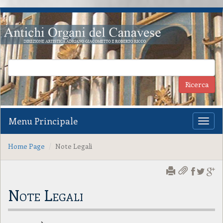
Menu Principale
Toggl
naviga
Home Page
Note Legali
Note Legali