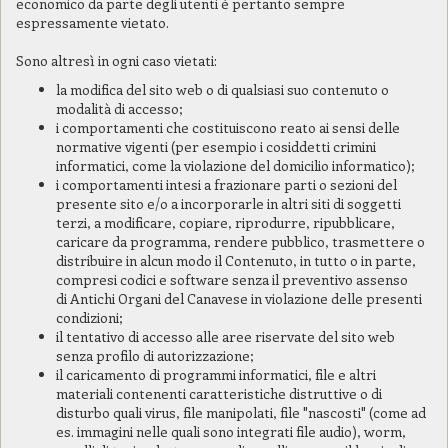
economico da parte degli utenti è pertanto sempre
espressamente vietato.
Sono altresì in ogni caso vietati:
la modifica del sito web o di qualsiasi suo contenuto o
modalità di accesso;
i comportamenti che costituiscono reato ai sensi delle
normative vigenti (per esempio i cosiddetti crimini
informatici, come la violazione del domicilio informatico);
i comportamenti intesi a frazionare parti o sezioni del
presente sito e/o a incorporarle in altri siti di soggetti
terzi, a modificare, copiare, riprodurre, ripubblicare,
caricare da programma, rendere pubblico, trasmettere o
distribuire in alcun modo il Contenuto, in tutto o in parte,
compresi codici e software senza il preventivo assenso
di Antichi Organi del Canavese in violazione delle presenti
condizioni;
il tentativo di accesso alle aree riservate del sito web
senza profilo di autorizzazione;
il caricamento di programmi informatici, file e altri
materiali contenenti caratteristiche distruttive o di
disturbo quali virus, file manipolati, file "nascosti" (come ad
es. immagini nelle quali sono integrati file audio), worm,