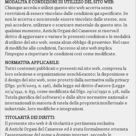
MODALITÀ E CONDIZIONI DI UTILIZZO DEL SITO WEB:
Chiunque acceda o utilizzi questo sito web accetta senza
restrizioni di essere vincolato dalle condizioni qui specificate. Se
non le accetta o non intende essere vincolato dalle stesse, non
può accedere, utilizzare o scaricare materiale da questo sito. In
qualsiasi momento, Antichi Organi del Canavese si riserva il
diritto di aggiornare o variare le presenti condizioni e le modalità
di utilizzo del sito web, senza alcun obbligo di preavviso. Nel caso
di modifiche alle condizioni, l'accesso al sito web implica
l'impegno a rispettare le condizioni così come modificate.
NORMATIVA APPLICABILE:
Tutti i contenuti pubblicati o presenti sul sito web, compresa la
loro selezione e organizzazione nonch&eacuto; la disposizione e
il design del sito web, sono protetti dalla normativa sulla privacy
(Dlgs. 30/6/2003, n. 196), dalla legge sul diritto d'autore (Legge
22/4/1941, n. 633, come modificata dal Dlgs. 29/12/1992 n. 518, sulla
Tutela giuridica del software) e dalle altre normative nazionali e
internazionali in materia di tutela della proprietà intellettuale e
industriale, loro modifiche e integrazioni.
TITOLARITÀ DEI DIRITTI:
Il presente sito web è di titolarità e pertinenza esclusiva
di Antichi Organi del Canavese ed è stata formalmente ottenuta
l'assegnazione del nome a dominio internet, secondo le