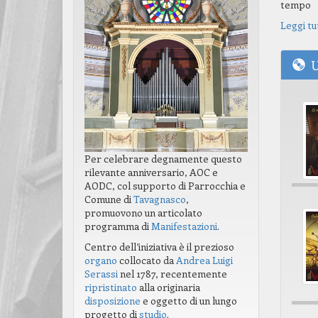
tempo
Leggi tu
U
Per celebrare degnamente questo
rilevante anniversario, AOC e
AODC, col supporto di Parrocchia e
Comune di
Tavagnasco
,
promuovono un articolato
programma di
Manifestazioni
.
Centro dell’iniziativa è il prezioso
organo
collocato da
Andrea Luigi
Serassi
nel 1787, recentemente
ripristinato
alla originaria
disposizione
e oggetto di un lungo
progetto di
studio
.