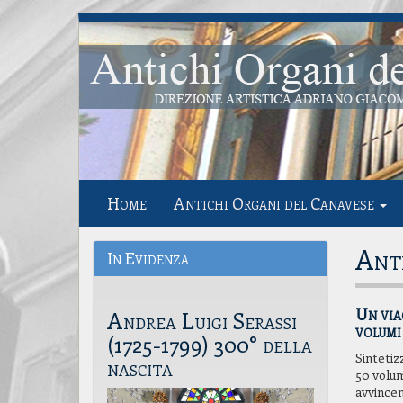
Home
Antichi Organi del Canavese
Anti
In Evidenza
Un via
Andrea Luigi Serassi
volumi
(1725-1799) 300° della
Sintetiz
nascita
50 volum
avvincen