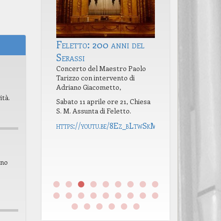
Feletto: 200 anni del
AOC e giorn
r il concerto
Serassi
primavera
 Tarizzo.
Concerto del Maestro Paolo
Le giornate di 
Tarizzo con intervento di
del FAI in Canav
Adriano Giacometto,
contemplano pe
o
la visita, tra gli a
ità.
Sabato 11 aprile ore 21, Chiesa
monumenti, alla 
S. M. Assunta di Feletto.
Margherita e al
Andrea Luigi Ser
https://youtu.be/8Ez_bLtwSkM
Tavagnasco.
https://share
ano