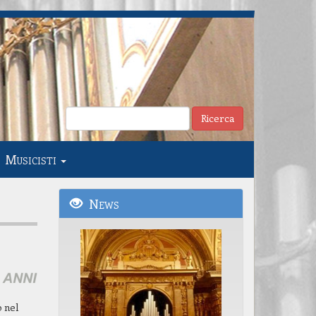
Musicisti
News
° organo
to
o nel