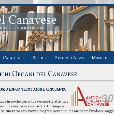
Catalogo
Studi
Archivio News
Musiche
chi Organi del Canavese
Concerto 200
ggio lungo trent’anni e cinquanta
Serassi Felet
zare in poche righe tre decenni di attività e
i editi è impresa assai ardua. Un lungo e
te itinerario attraverso luoghi e persone, ma anche un favoloso viaggi