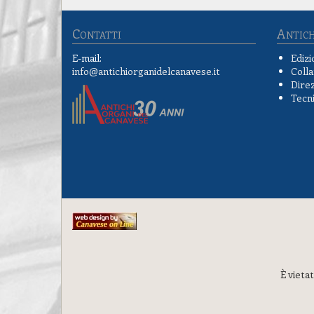
Contatti
Antich
E-mail:
Edizi
info@antichiorganidelcanavese.it
Colla
Direz
Tecn
È vieta