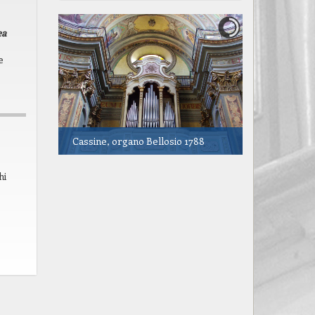
ea
e
o
Cassine, organo Bellosio 1788
hi