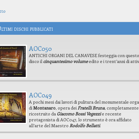
tto
Concerto presentazione
ltimi dischi pubblicati
Chiesa gremita pe
AOC 50
del maestro Paolo
AOC050
ANTICHI ORGANI DEL CANAVESE festeggia con quest
disco il
cinquantesimo volume
edito e i trent’anni di attiv
Romano Canavese, domenica 17
maggio ore 21, chiesa Ss. Pietro
e Solutore
AOC049
A pochi mesi dai lavori di pulitura del monumentale org
di
Montanaro
, opera dei
Fratelli Bruna
, completamente
ricostruito da
Giacomo Bossi Vegezzi
e recente
protagonista di AOC047, lo strumento è ora affidato
all’arte del Maestro
Rodolfo Bellatti
.