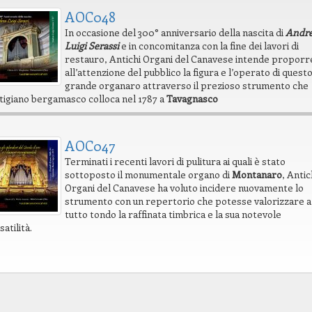
AOC048
In occasione del 300° anniversario della nascita di
Andr
Luigi Serassi
e in concomitanza con la fine dei lavori di
restauro, Antichi Organi del Canavese intende proporr
all’attenzione del pubblico la figura e l’operato di quest
grande organaro attraverso il prezioso strumento che
rtigiano bergamasco colloca nel 1787 a
Tavagnasco
AOC047
Terminati i recenti lavori di pulitura ai quali è stato
sottoposto il monumentale organo di
Montanaro
, Antic
Organi del Canavese ha voluto incidere nuovamente lo
strumento con un repertorio che potesse valorizzare a
tutto tondo la raffinata timbrica e la sua notevole
satilità.