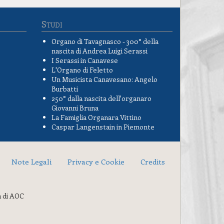
Studi
Organo di Tavagnasco - 300° della
nascita di Andrea Luigi Serassi
I Serassi in Canavese
L'Organo di Feletto
Un Musicista Canavesano: Angelo
Burbatti
250° dalla nascita dell'organaro
Giovanni Bruna
La Famiglia Organara Vittino
Caspar Langenstain in Piemonte
Note Legali
Privacy e Cookie
Credits
a di AOC