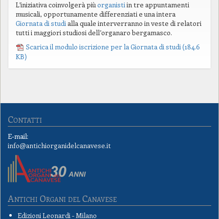
L’iniziativa coinvolgerà più
organisti
in tre appuntamenti
musicali, opportunamente differenziati e una intera
Giornata di studi
alla quale interverranno in veste di relatori
tutti i maggiori studiosi dell’organaro bergamasco.
Scarica il modulo iscrizione per la Giornata di studi
(184.6
KB)
Contatti
E-mail:
info@antichiorganidelcanavese.it
Antichi Organi del Canavese
Edizioni Leonardi - Milano