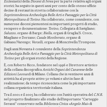
Ecclesiastici
della
Diocesi di Ivrea
per la parte relativa agli organi
storici; ha seguito in questi anni per conto dello stesso ufficio
decine di restauri in stretta collaborazione con la
Soprintendenza Archeologia Belle Arti e Paesaggio per la Città
Metropolitana di Torino
. Ha collaborato, come consulente, con
numerose diocesi piemontesi su importanti progetti di studio,
recupero e documentazione:
Torino
, Collegiata di Savigliano;
Saluzzo
, organo di Barge;
Biella
, organi di Graglia/S. Croce,
Miagliano e Dorzano;
Casale Monferrato
, organo di
Gabiano/Varengo;
Vercelli
, organo di Moncrivello/Trompone.
Dagli anni Novanta è consulente della
Soprintendenza
Archeologia Belle Arti e Paesaggio per la Città Metropolitana di
Torino
per gli organi storici della Regione.
È, con Roberto Ricco, fondatore nel 1996 e Direttore artistico
della collana discografica
Antichi Organi del Canavese
delle
Edizioni Leonardi
di Milano. Collana che in ventinove anni di
attività ha al proprio attivo 50 volumi e altri in fase di
realizzazione; da tempo riconosciuta come la più importante
collana organistica territoriale italiana.
Tra il 2001 e il 2005 ha collaborato con l’unità operativa del
C.N.R.
nel progetto finalizzato allo studio dell’importante “Carteggio
Serassi” conservato nella
Biblioteca Civica «Angelo Mai»
di