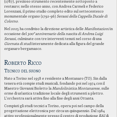
(1787), prezioso strumento recentemente sottoposto a
restauro; nello stesso anno, con Andrea Carmeli e Federico
Lorenzani, il primo studio completo edito sul settecentesco
monumentale organo (1792-96)
Serassi della Cappella Ducale di
Colorno
.
Nel 2025 ha condiviso la direzione artistica delle
Manifestazioni
in
occasione del
300° anniversario della nascita di Andrea Luigi
Serassi
, culminate con tre interventi tenuti nel corso di una
Giornata di studi
interamente dedicata alla figura del grande
organaro bergamasco.
Roberto Ricco
Tecnico del suono
Nato a Torino nel 1958 e residente a Montanaro (TO). Sin dalla
tenera età compie studi musicali, fondando poi nel 1974 con il
Maestro Giovanni Bioletto la
Mandolinistica Montanarese
, sulle
orme di un'antica tradizione locale degli strumenti a plettro.
L'orchestra sarà attiva fino alla fine degli anni Ottanta.
Compiuti gli studi tecnici a Torino, opera poi nel campo della
progettazione elettronica per circa un quinquennio. Dal 1984
attivo professionalmente presso il centro di produzione
RAI
di