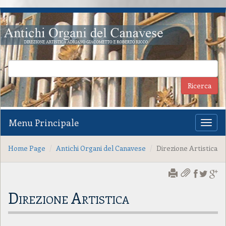
Menu Principale
Toggl
naviga
Home Page
Antichi Organi del Canavese
Direzione Artistica
Direzione Artistica