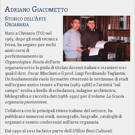
Adriano Giacometto
Storico dell’Arte
Organaria
Nato a Chivasso (TO) nel
1963, dopo gli studi tecnici a
Ivrea, ha seguito per molti
anni i corsi di
perfezionamento in
Organologia
e
Storia dell’arte
organaria
sotto la guida di titolati docenti italiani e stranieri tra i
quali il dott. Oscar Mischiati e il prof. Luigi Ferdinando Tagliavini.
Un fondamentale ruolo formativo rivestono le settimane di studi
sull’organo antico tenute a Parma (1985-1988) e l’attività “sul
campo” svolta a livello di schedatura, indagine archivistica,
bibliografica e raccolta dati (1988-1991) per il volume
La Scuola
organaria piemontese
.
Collabora con le principali riviste italiane del settore, ha
pubblicato numerosi studi, monografie, biografie, cataloghi di
organari e tenuto conferenze sull’arte organaria.
Dal 1990 al 2012 ha fatto parte dell’
Ufficio
Beni Culturali