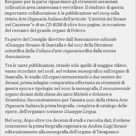
Bergamo per la parte riguardante gli strumenti serassiani
collocati in area canavesana e vercellese. Il risultato di questa
importante collaborazione è la pubblicazione nel 2009 sulla
rivista
Arte Organaria Italiana
dell’articolo
“L’attività dei Serassi
nel Canavese”
e di un
CD-ROM
di oltre 600 pagine, in occasione
del restauro del grande organo di Feletto.
Fa parte del Consiglio direttivo dall’
Associazione culturale
«Giuseppe Serassi»
di Guastalla e dal 2017 della Direzione
scientifica della
Collana d’arte organaria
edita dalla stessa
Associazione
.
Tra le tante pubblicazioni, citando solo quelle di maggior rilievo,
vanno ricordate: nel 2018, nel volume monografico sull’organo di
Guastalla, lo studio
Gli organi settecenteschi a due tastiere dei
Serassi
, prima indagine comparativa effettuata su strumenti di
questa epoca e tipologia; nel 2020 la monografia
Il monumentale
organo Serassi della chiesa dei santi Michele e Solutore a
Strambino
. Successivamente per l’annata 2021 della rivista
Arte
Organaria Italiana
la prima biografia, completa di catalogo delle
opere, dell’organaro torinese
Giuseppe Lingua
.
Nel 2023, dopo oltre tre decenni di studi e raccolta dati, il volume
contenente la prima biografia ragionata su
Andrea Luigi Serassi
edita unitamente alla monografia dell’organo di Tavagnasco