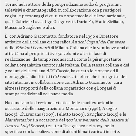
Torino nel settore della postproduzione audio di programmi
televisivi e cinematografici, in collaborazione con prestigiosi
registi e personaggi di cultura e spettacolo di rilievo nazionale,
quali: Gabriele Lavia, Ugo Gregoretti, Dario Fo, Mario Siciliano,
Massimo Scaglione e altri.
È, con Adriano Giacometto, fondatore nel 1996 e Direttore
artistico della collana discografica
Antichi Organi del Canavese
delle
Edizioni Leonardi
di Milano. Collana che in ventinove anni di
attività ha al proprio attivo 50 volumi e altri in fase di
realizzazione; da tempo riconosciuta come la più importante
collana organistica territoriale italiana. Della stessa collana e dei
7 volumi della collana
AOC Classic
, ha curato le riprese ed il
montaggio audio di tutti i
CD
realizzati, oltre che il progetto del
sito Internet in collaborazione con Adriano Giacometto; cura
altresì i rapporti della collana organistica con gli organi di
stampa tradizionali ed i nuovi media.
Ha condiviso la direzione artistica delle manifestazioni in
occasione delle inaugurazioni a: Montanaro (1996), Azeglio
(2005), Chiaverano (2007), Feletto (2009), Savigliano (2015) e le
Manifestazioni
in occasione del
300° anniversario della nascita di
Andrea Luigi Serassi
, tenute a Tavagnasco nel 2025, nello
specifico con la realizzazione di alcuni filmati caricati in rete.