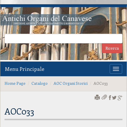
Menu Principale
Toggl
naviga
Home Page
Catalogo
AOC Organi Storici
AOC033
AOC033