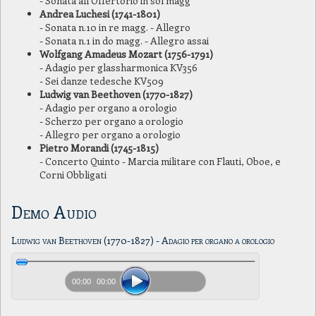
- Sonata all’Offertorio in sol magg
Andrea Luchesi (1741-1801)
- Sonata n.10 in re magg. - Allegro
- Sonata n.1 in do magg. - Allegro assai
Wolfgang Amadeus Mozart (1756-1791)
- Adagio per glassharmonica KV356
- Sei danze tedesche KV509
Ludwig van Beethoven (1770-1827)
- Adagio per organo a orologio
- Scherzo per organo a orologio
- Allegro per organo a orologio
Pietro Morandi (1745-1815)
- Concerto Quinto - Marcia militare con Flauti, Oboe, e
Corni Obbligati
Demo Audio
Ludwig van Beethoven (1770-1827) - Adagio per organo a orologio
00:00
00:00