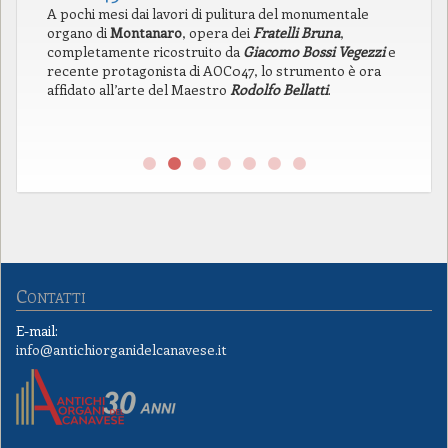
A pochi mesi dai lavori di pulitura del monumentale
In
organo di
Montanaro
, opera dei
Fratelli Bruna
,
di
completamente ricostruito da
Giacomo Bossi Vegezzi
e
la
recente protagonista di AOC047, lo strumento è ora
pr
affidato all’arte del Maestro
Rodolfo Bellatti
.
l’
pr
ne
Contatti
E-mail:
info@antichiorganidelcanavese.it