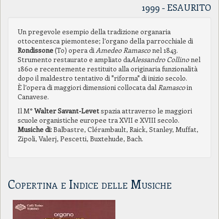
1999 - ESAURITO
Un pregevole esempio della tradizione organaria
ottocentesca piemontese; l’organo della parrocchiale di
Rondissone
(To) opera di
Amedeo Ramasco
nel 1843.
Strumento restaurato e ampliato da
Alessandro Collino
nel
1860 e recentemente restituito alla originaria funzionalità
dopo il maldestro tentativo di "riforma" di inizio secolo.
È l’opera di maggiori dimensioni collocata dal
Ramasco
in
Canavese.
Il M°
Walter Savant-Levet
spazia attraverso le maggiori
scuole organistiche europee tra XVII e XVIII secolo.
Musiche di:
Balbastre, Clérambault, Raick, Stanley, Muffat,
Zipoli, Valerj, Pescetti, Buxtehude, Bach.
Copertina e Indice delle Musiche