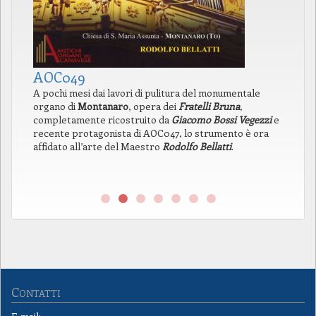
AOC049
A
A pochi mesi dai lavori di pulitura del monumentale
In
organo di
Montanaro
, opera dei
Fratelli Bruna
,
di
completamente ricostruito da
Giacomo Bossi Vegezzi
e
la
recente protagonista di AOC047, lo strumento è ora
pr
affidato all’arte del Maestro
Rodolfo Bellatti
.
l’
pr
ne
Contatti