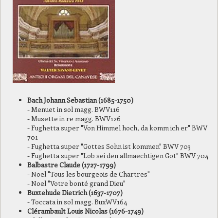
Bach Johann Sebastian (1685-1750)
- Menuet in sol magg. BWV116
- Musette in re magg. BWV126
- Fughetta super "Von Himmel hoch, da komm ich er" BWV
701
- Fughetta super "Gottes Sohn ist kommen" BWV 703
- Fughetta super "Lob sei den allmaechtigen Got" BWV 704
Balbastre Claude (1727-1799)
- Noel "Tous les bourgeois de Chartres"
- Noel "Votre bonté grand Dieu"
Buxtehude Dietrich (1637-1707)
- Toccata in sol magg. BuxWV164
Clérambault Louis Nicolas (1676-1749)