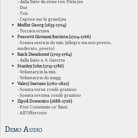
- dalla Suite du 2éme ton: Plein jeu
- Duo
- Trio
- Caprice sur le grand jeu
Muffat Georg (1653-1704)
- Toccata octava
Pescetti Giovanni Battista (1704-1766)
- Sonata sesta in do min. (allegro ma non presto,
moderato, presto)
Raick Dieudonné (1703-1764)
- dalla Suite n. 6: Gavotta
Stanley John (1713-1786)
- Voluntary in la min.
- Voluntary in do magg.
Valerj Gaetano (1760-1822)
- Sonata terza: rondò grazioso
- Sonata settima: rondò grazioso
Zipoli Domenico (1688-1726)
- Post Communio co’ flauti
- All’Offertorio
Demo Audio