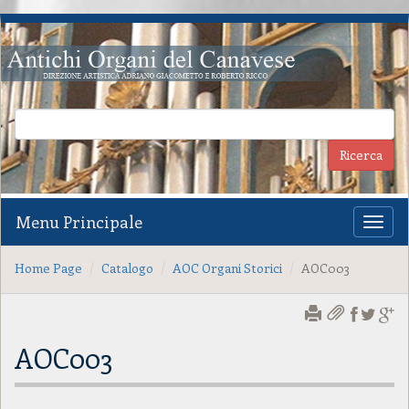
Menu Principale
Toggl
naviga
Home Page
Catalogo
AOC Organi Storici
AOC003
AOC003