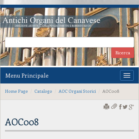
Menu Principale
Toggl
naviga
Home Page
Catalogo
AOC Organi Storici
AOC008
AOC008