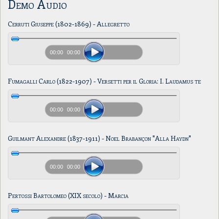
Demo Audio
Cerruti Giuseppe (1802-1869) - Allegretto
00:00
00:00
Fumagalli Carlo (1822-1907) - Versetti per il Gloria: I. Laudamus te
00:00
00:00
Guilmant Alexandre (1837-1911) - Noel Brabançon "Alla Haydn"
00:00
00:00
Pertossi Bartolomeo (XIX secolo) - Marcia