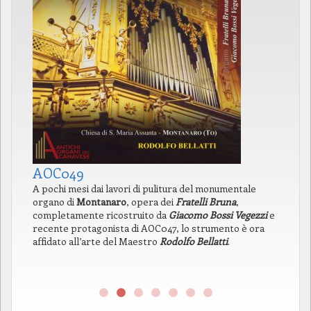
AOC049
A
A pochi mesi dai lavori di pulitura del monumentale
In
organo di
Montanaro
, opera dei
Fratelli Bruna
,
di
completamente ricostruito da
Giacomo Bossi Vegezzi
e
la
recente protagonista di AOC047, lo strumento è ora
pr
affidato all’arte del Maestro
Rodolfo Bellatti
.
l’
pr
ne