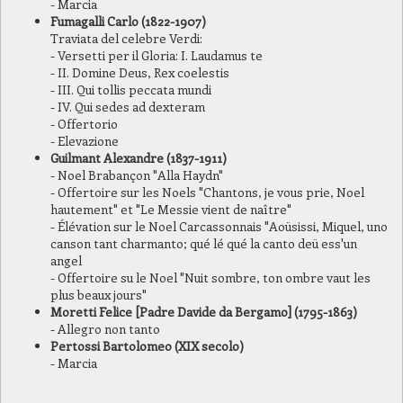
- Marcia
Fumagalli Carlo (1822-1907)
Traviata del celebre Verdi:
- Versetti per il Gloria: I. Laudamus te
- II. Domine Deus, Rex coelestis
- III. Qui tollis peccata mundi
- IV. Qui sedes ad dexteram
- Offertorio
- Elevazione
Guilmant Alexandre (1837-1911)
- Noel Brabançon "Alla Haydn"
- Offertoire sur les Noels "Chantons, je vous prie, Noel
hautement" et "Le Messie vient de naître"
- Élévation sur le Noel Carcassonnais "Aoüsissi, Miquel, uno
canson tant charmanto; qué lé qué la canto deü ess'un
angel
- Offertoire su le Noel "Nuit sombre, ton ombre vaut les
plus beaux jours"
Moretti Felice [Padre Davide da Bergamo] (1795-1863)
- Allegro non tanto
Pertossi Bartolomeo (XIX secolo)
- Marcia