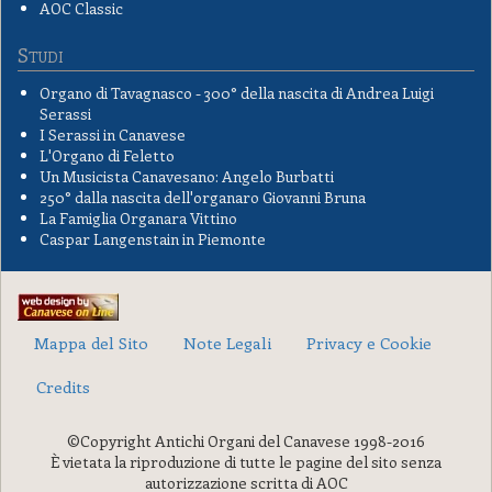
AOC Classic
Studi
Organo di Tavagnasco - 300° della nascita di Andrea Luigi
Serassi
I Serassi in Canavese
L'Organo di Feletto
Un Musicista Canavesano: Angelo Burbatti
250° dalla nascita dell'organaro Giovanni Bruna
La Famiglia Organara Vittino
Caspar Langenstain in Piemonte
Mappa del Sito
Note Legali
Privacy e Cookie
Credits
©Copyright Antichi Organi del Canavese 1998-2016
È vietata la riproduzione di tutte le pagine del sito senza
autorizzazione scritta di AOC