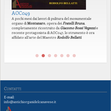
AOC049
A
A pochi mesi dai lavori di pulitura del monumentale
In
organo di
Montanaro
, opera dei
Fratelli Bruna
,
di
completamente ricostruito da
Giacomo Bossi Vegezzi
e
la
recente protagonista di AOC047, lo strumento è ora
pr
affidato all’arte del Maestro
Rodolfo Bellatti
.
l’
pr
ne
Contatti
E-mail:
info@antichiorganidelcanavese.it