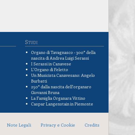
Studi
Organo di Tavagnasco - 300° della
nascita di Andrea Luigi Serassi
I Serassi in Canavese
L'Organo di Feletto
Un Musicista Canavesano: Angelo
Burbatti
250° dalla nascita dell'organaro
Giovanni Bruna
La Famiglia Organara Vittino
Caspar Langenstain in Piemonte
Note Legali
Privacy e Cookie
Credits