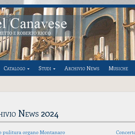
Catalogo
Studi
Archivio News
Musiche
hivio News 2024
o pulitura organo Montanaro
Concert