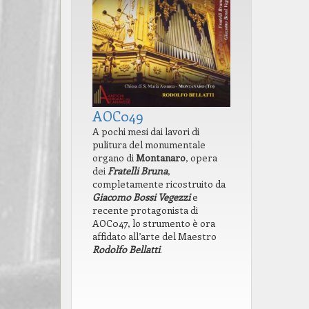
AOC049
AOC048
ANI DEL
A pochi mesi dai lavori di
In occasione 
eggia con
pulitura del monumentale
anniversario 
cinquantesimo
organo di
Montanaro
, opera
di
Andrea Lui
i trent’anni di
dei
Fratelli Bruna
,
concomitanza 
completamente ricostruito da
lavori di
Giacomo Bossi Vegezzi
e
restauro, Ant
recente protagonista di
Canavese in
AOC047, lo strumento è ora
all’attenzion
affidato all’arte del Maestro
figura e l’op
Rodolfo Bellatti
.
grande organ
prezioso st
l’artigiano 
nel 1787 a
Ta