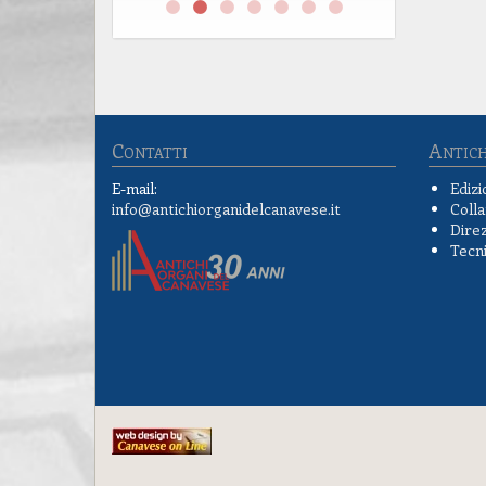
Contatti
Antich
E-mail:
Edizi
info@antichiorganidelcanavese.it
Colla
Direz
Tecn