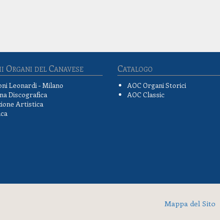
i Organi del Canavese
Catalogo
oni Leonardi - Milano
AOC Organi Storici
na Discografica
AOC Classic
ione Artistica
ica
Mappa del Sito