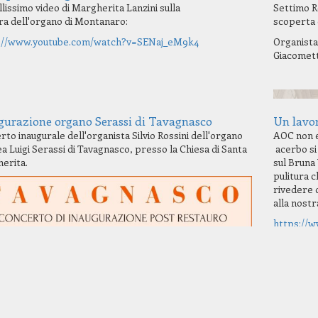
lissimo video di Margherita Lanzini sulla
Settimo R
ura dell'organo di Montanaro:
scoperta d
://www.youtube.com/watch?v=SENaj_eM9k4
Organista
Giacomett
gurazione organo Serassi di Tavagnasco
Un lavor
to inaugurale dell'organista Silvio Rossini dell'organo
AOC non e
 Luigi Serassi di Tavagnasco, presso la Chiesa di Santa
acerbo si
erita.
sul Bruna
pulitura 
rivedere 
alla nostr
https://