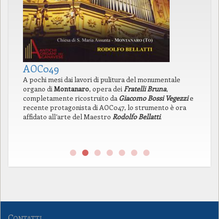
AOC049
A
A pochi mesi dai lavori di pulitura del monumentale
In
organo di
Montanaro
, opera dei
Fratelli Bruna
,
di
completamente ricostruito da
Giacomo Bossi Vegezzi
e
la
recente protagonista di AOC047, lo strumento è ora
pr
affidato all’arte del Maestro
Rodolfo Bellatti
.
l’
pr
ne
Contatti