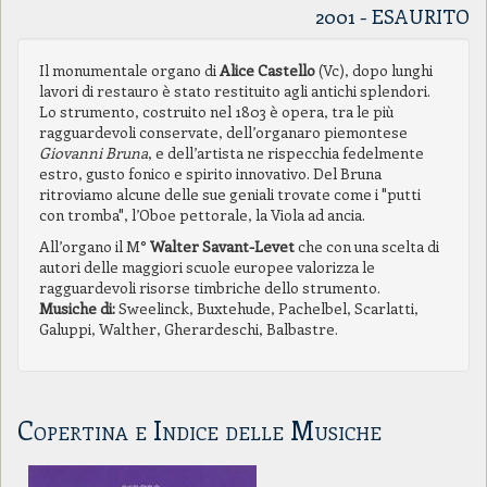
2001 - ESAURITO
Il monumentale organo di
Alice Castello
(Vc), dopo lunghi
lavori di restauro è stato restituito agli antichi splendori.
Lo strumento, costruito nel 1803 è opera, tra le più
ragguardevoli conservate, dell’organaro piemontese
Giovanni Bruna
, e dell’artista ne rispecchia fedelmente
estro, gusto fonico e spirito innovativo. Del Bruna
ritroviamo alcune delle sue geniali trovate come i "putti
con tromba", l’Oboe pettorale, la Viola ad ancia.
All’organo il M°
Walter Savant-Levet
che con una scelta di
autori delle maggiori scuole europee valorizza le
ragguardevoli risorse timbriche dello strumento.
Musiche di:
Sweelinck, Buxtehude, Pachelbel, Scarlatti,
Galuppi, Walther, Gherardeschi, Balbastre.
Copertina e Indice delle Musiche