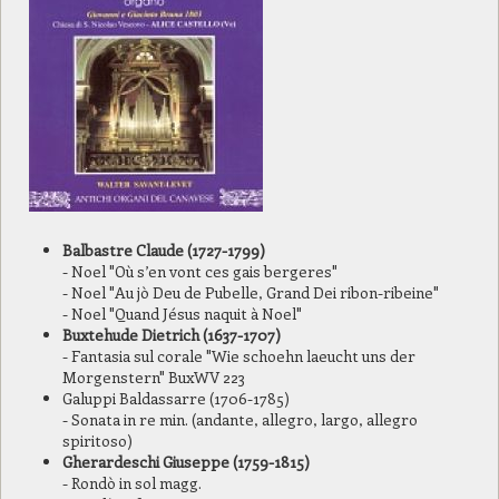
Balbastre Claude (1727-1799)
- Noel "Où s’en vont ces gais bergeres"
- Noel "Au jò Deu de Pubelle, Grand Dei ribon-ribeine"
- Noel "Quand Jésus naquit à Noel"
Buxtehude Dietrich (1637-1707)
- Fantasia sul corale "Wie schoehn laeucht uns der
Morgenstern" BuxWV 223
Galuppi Baldassarre (1706-1785)
- Sonata in re min. (andante, allegro, largo, allegro
spiritoso)
Gherardeschi Giuseppe (1759-1815)
- Rondò in sol magg.