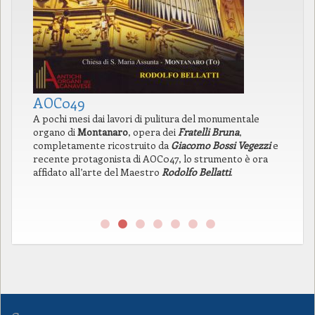
AOC049
A
A pochi mesi dai lavori di pulitura del monumentale
In
organo di
Montanaro
, opera dei
Fratelli Bruna
,
di
completamente ricostruito da
Giacomo Bossi Vegezzi
e
la
recente protagonista di AOC047, lo strumento è ora
pr
affidato all’arte del Maestro
Rodolfo Bellatti
.
l’
pr
ne