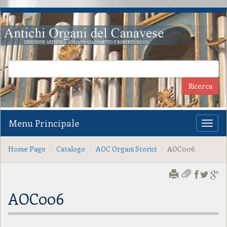
Menu Principale
Toggl
naviga
Home Page
Catalogo
AOC Organi Storici
AOC006
AOC006